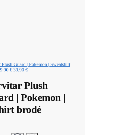
r Plush Guard | Pokemon | Sweatshirt
Le
Le
9,90
€
39,90
€
prix
prix
initial
actuel
vitar Plush
était :
est :
49,90 €.
39,90 €.
rd | Pokemon |
hirt brodé