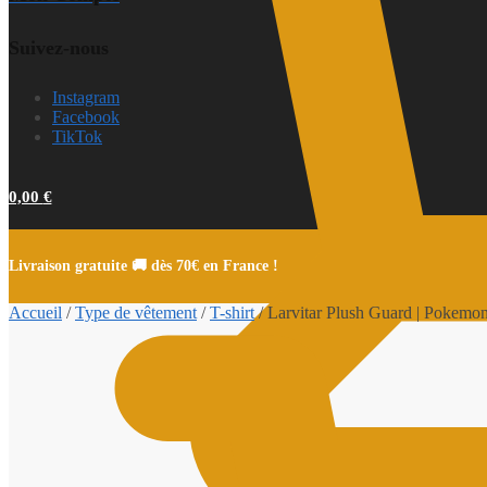
Suivez-nous
Instagram
Facebook
TikTok
0,00
€
Livraison gratuite 🚚 dès 70€ en France !
Accueil
/
Type de vêtement
/
T-shirt
/
Larvitar Plush Guard | Pokemon 