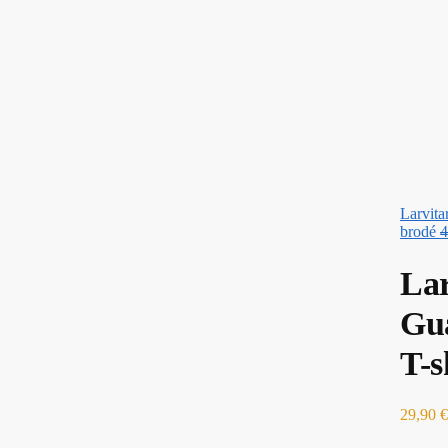
Larvita
brodé
4
Lar
Gua
T-s
29,90
€