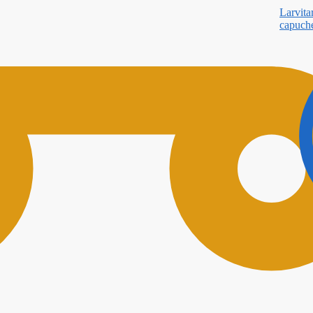
Larvita
capuch