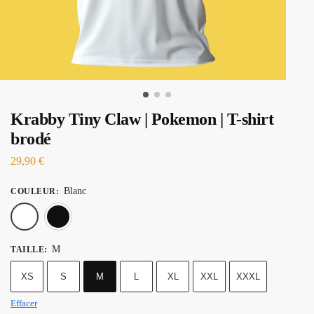
Krabby Tiny Claw | Pokemon | T-shirt
brodé
29,90
€
Blanc
COULEUR
:
Blanc
Noir
M
TAILLE
:
XS
S
M
L
XL
XXL
XXXL
Effacer