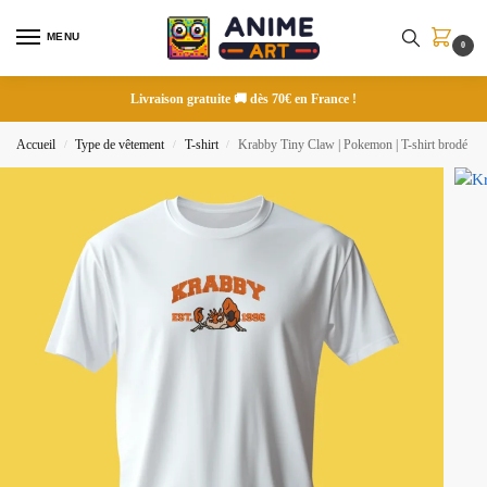
MENU
0
Livraison gratuite 🚚 dès 70€ en France !
Accueil
Type de vêtement
T-shirt
Krabby Tiny Claw | Pokemon | T-shirt brodé
/
/
/