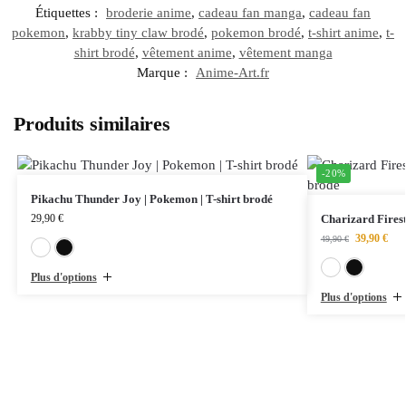
Étiquettes :
broderie anime
,
cadeau fan manga
,
cadeau fan
pokemon
,
krabby tiny claw brodé
,
pokemon brodé
,
t-shirt anime
,
t-
shirt brodé
,
vêtement anime
,
vêtement manga
Marque :
Anime-Art.fr
Produits similaires
-20%
Pikachu Thunder Joy | Pokemon | T-shirt brodé
29,90
€
Charizard Fires
39,90
€
49,90
€
Blanc
Noir
Plus d'options
Plus d'options