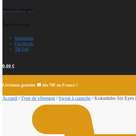
Mon Compte
Suivez-nous
Instagram
Facebook
TikTok
0,00
€
Livraison gratuite 🚚 dès 70€ en France !
Accueil
/
Type de vêtement
/
Sweat à capuche
/
Kokushibo Six Eyes |