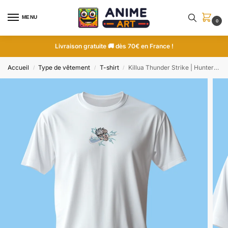
MENU
0
Livraison gratuite 🚚 dès 70€ en France !
Accueil
Type de vêtement
T-shirt
Killua Thunder Strike | Hunter x Hunter | T-shirt brodé
/
/
/