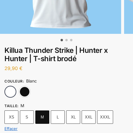
Killua Thunder Strike | Hunter x
Hunter | T-shirt brodé
29,90
€
Blanc
COULEUR
:
Blanc
Noir
M
TAILLE
:
XS
S
M
L
XL
XXL
XXXL
Effacer