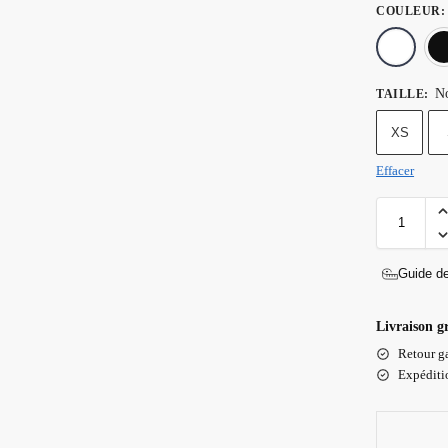
COULEUR
:
No
TAILLE
:
XS
Effacer
Guide de
Livraison g
Retour ga
Expéditio