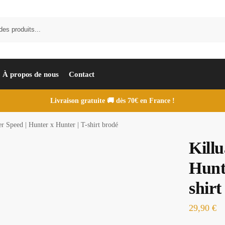
À propos de nous
Contact
Livraison gratuite 🚚 dès 70€ en France !
r Speed | Hunter x Hunter | T-shirt brodé
Kill
Hunt
shirt
29,90
€