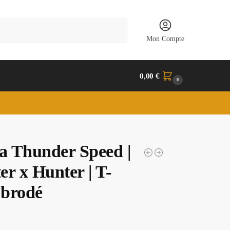
Recherche
Mon Compte
0,00
€
0
ua Thunder Speed |
er x Hunter | T-
 brodé