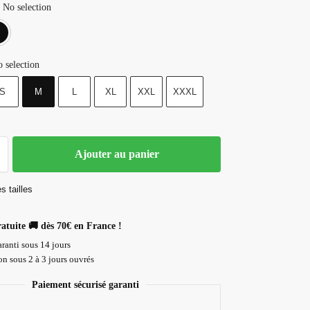
No selection
Blanc
Noir
 selection
S
M
L
XL
XXL
XXXL
Ajouter au panier
s tailles
ratuite 🚚 dès 70€ en France !
ranti sous 14 jours
n sous 2 à 3 jours ouvrés
Paiement sécurisé garanti