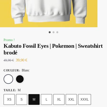
Promo !
Kabuto Fossil Eyes | Pokemon | Sweatshirt
brodé
39,90
€
49,90
€
Blanc
COULEUR
:
Blanc
Noir
M
TAILLE
:
XS
S
M
L
XL
XXL
XXXL