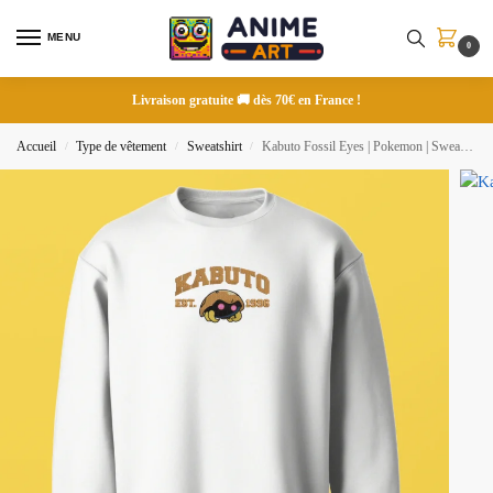
MENU
0
Livraison gratuite 🚚 dès 70€ en France !
Accueil
Type de vêtement
Sweatshirt
Kabuto Fossil Eyes | Pokemon | Sweatshirt brodé
/
/
/