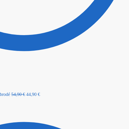
brodé
54,90
€
44,90
€