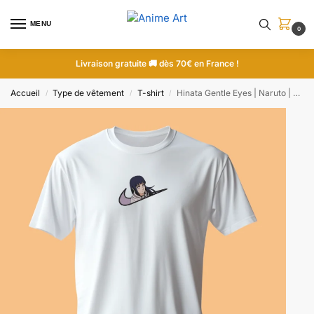
MENU
0
Livraison gratuite 🚚 dès 70€ en France !
Accueil
Type de vêtement
T-shirt
Hinata Gentle Eyes | Naruto | T-shirt brodé
/
/
/