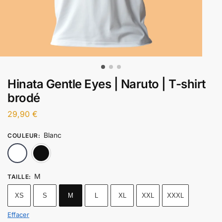
Hinata Gentle Eyes | Naruto | T-shirt
brodé
29,90
€
Blanc
COULEUR
:
Blanc
Noir
M
TAILLE
:
XS
S
M
L
XL
XXL
XXXL
Effacer