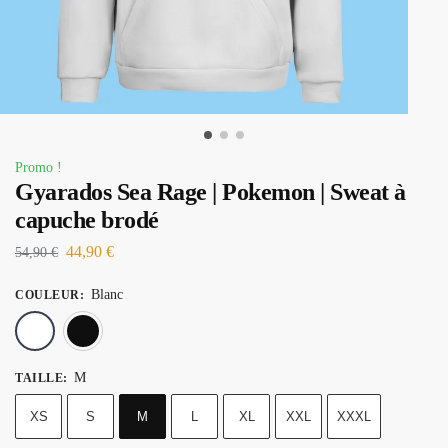
Promo !
Gyarados Sea Rage | Pokemon | Sweat à
capuche brodé
44,90
€
54,90
€
Blanc
COULEUR
:
Blanc
Noir
M
TAILLE
:
XS
S
M
L
XL
XXL
XXXL