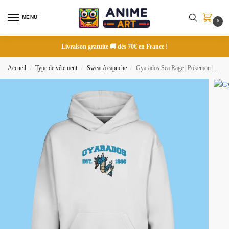
MENU
0
Livraison gratuite 🚚 dès 70€ en France !
Accueil
Type de vêtement
Sweat à capuche
Gyarados Sea Rage | Pokemon | Sweat à capuche brodé
/
/
/