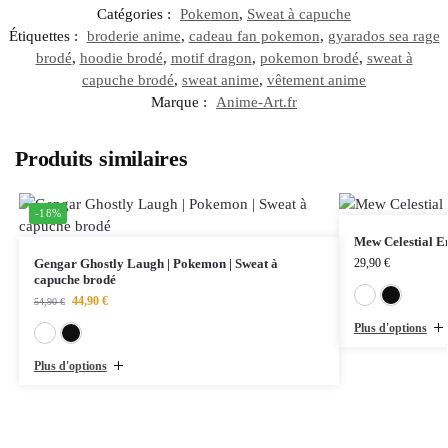
Catégories :
Pokemon
,
Sweat à capuche
Étiquettes :
broderie anime
,
cadeau fan pokemon
,
gyarados sea rage
brodé
,
hoodie brodé
,
motif dragon
,
pokemon brodé
,
sweat à
capuche brodé
,
sweat anime
,
vêtement anime
Marque :
Anime-Art.fr
Produits similaires
-18%
Mew Celestial En
Gengar Ghostly Laugh | Pokemon | Sweat à
29,90
€
capuche brodé
44,90
€
54,90
€
Plus d'options
Blanc
Noir
Plus d'options