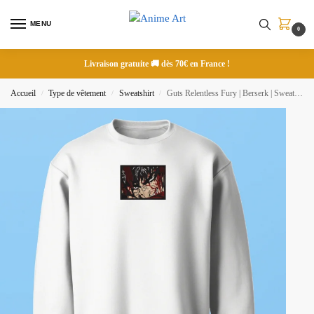
MENU
0
Livraison gratuite 🚚 dès 70€ en France !
Accueil
Type de vêtement
Sweatshirt
Guts Relentless Fury | Berserk | Sweatshirt brodé
/
/
/