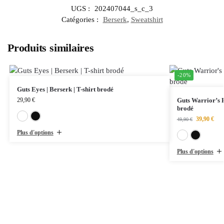
UGS :
202407044_s_c_3
Catégories :
Berserk
,
Sweatshirt
Produits similaires
-20%
Guts Eyes | Berserk | T-shirt brodé
29,90
€
Guts Warrior’s R
brodé
Blanc
Noir
39,90
€
49,90
€
Plus d'options
Plus d'options