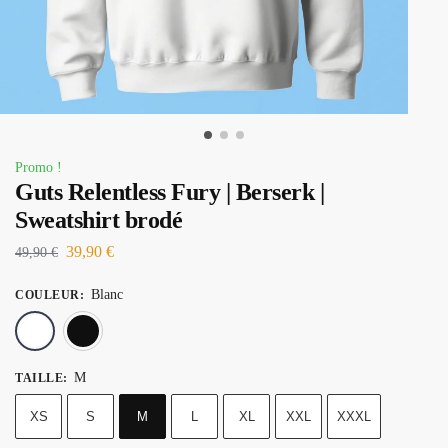
Promo !
Guts Relentless Fury | Berserk |
Sweatshirt brodé
39,90
€
49,90
€
Blanc
COULEUR
:
Blanc
Noir
M
TAILLE
:
XS
S
M
L
XL
XXL
XXXL