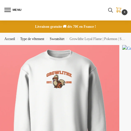
MENU
0
Livraison gratuite 🚚 dès 70€ en France !
Accueil
Type de vêtement
Sweatshirt
Growlithe Loyal Flame | Pokemon | Sweatshirt brodé
/
/
/