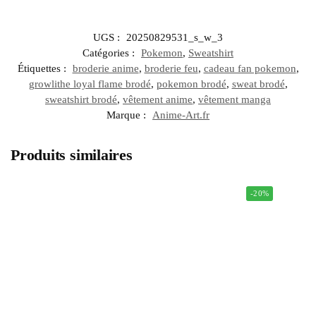
UGS :
20250829531_s_w_3
Catégories :
Pokemon
,
Sweatshirt
Étiquettes :
broderie anime
,
broderie feu
,
cadeau fan pokemon
,
growlithe loyal flame brodé
,
pokemon brodé
,
sweat brodé
,
sweatshirt brodé
,
vêtement anime
,
vêtement manga
Marque :
Anime-Art.fr
Produits similaires
-20%