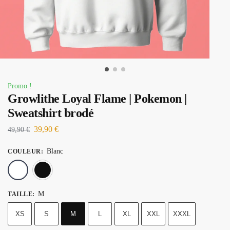
Promo !
Growlithe Loyal Flame | Pokemon |
Sweatshirt brodé
39,90
€
49,90
€
Blanc
COULEUR
:
Blanc
Noir
M
TAILLE
:
XS
S
M
L
XL
XXL
XXXL