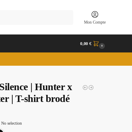
Recherche
Mon Compte
0,00
€
0
ilence | Hunter x
r | T-shirt brodé
No selection
Blanc
Noir