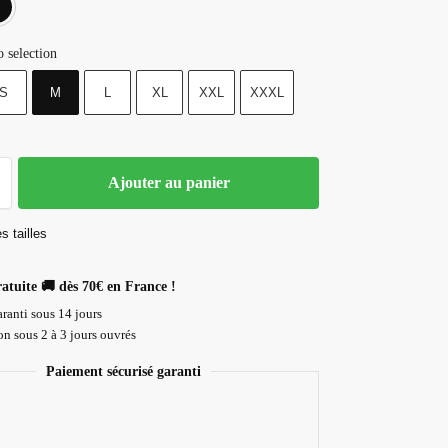
 selection
S
M
L
XL
XXL
XXXL
Ajouter au panier
s tailles
ratuite 🚚 dès 70€ en France !
ranti sous 14 jours
n sous 2 à 3 jours ouvrés
Paiement sécurisé garanti