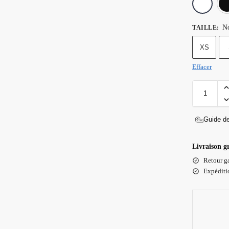
No
TAILLE
:
XS
Effacer
Guide de
Livraison g
Retour ga
Expéditio