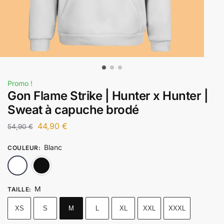
Promo !
Gon Flame Strike | Hunter x Hunter |
Sweat à capuche brodé
44,90
€
54,90
€
Blanc
COULEUR
:
Blanc
Noir
M
TAILLE
:
XS
S
M
L
XL
XXL
XXXL