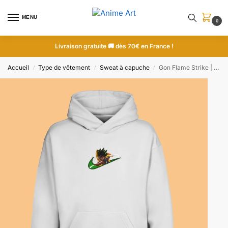
MENU
0
Livraison gratuite 🚚 dès 70€ en France !
Accueil
Type de vêtement
Sweat à capuche
Gon Flame Strike | Hunter x Hunter | Sweat à capuche brodé
/
/
/