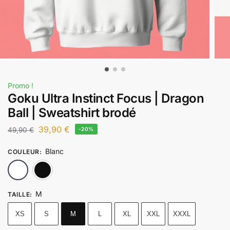
Promo !
Goku Ultra Instinct Focus | Dragon
Ball | Sweatshirt brodé
39,90
€
49,90
€
-20%
Blanc
COULEUR
:
Blanc
Noir
M
TAILLE
:
XS
S
M
L
XL
XXL
XXXL