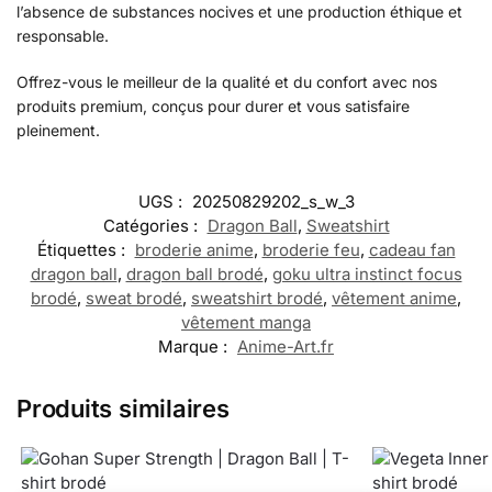
l’absence de substances nocives et une production éthique et
responsable.
Offrez-vous le meilleur de la qualité et du confort avec nos
produits premium, conçus pour durer et vous satisfaire
pleinement.
UGS :
20250829202_s_w_3
Catégories :
Dragon Ball
,
Sweatshirt
Étiquettes :
broderie anime
,
broderie feu
,
cadeau fan
dragon ball
,
dragon ball brodé
,
goku ultra instinct focus
brodé
,
sweat brodé
,
sweatshirt brodé
,
vêtement anime
,
vêtement manga
Marque :
Anime-Art.fr
Produits similaires