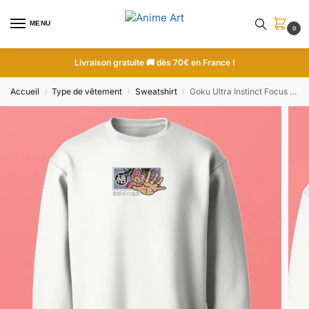
MENU
0
Livraison gratuite 🚚 dès 70€ en France !
Accueil
Type de vêtement
Sweatshirt
Goku Ultra Instinct Focus | Dragon Ball | Sweatshirt brodé
/
/
/