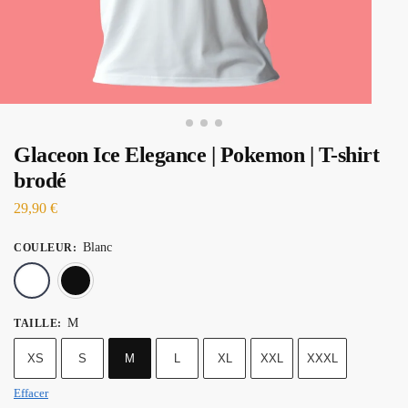
Glaceon Ice Elegance | Pokemon | T-shirt
brodé
29,90
€
Blanc
COULEUR
:
Blanc
Noir
M
TAILLE
:
XS
S
M
L
XL
XXL
XXXL
Effacer