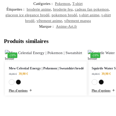
Catégories :
Pokemon
,
T-shirt
Étiquettes :
broderie anime
,
broderie feu
,
cadeau fan pokemon
,
glaceon ice elegance brodé
,
pokemon brodé
,
t-shirt anime
,
t-shirt
brodé
,
vêtement anime
,
vêtement manga
Marque :
Anime-Art.fr
Produits similaires
-20%
-20%
Mew Celestial Energy | Pokemon | Sweatshirt brodé
Squirtle Water S
39,90
€
39,90
€
49,90
€
49,90
€
Blanc
Noir
Plus d'options
Plus d'options