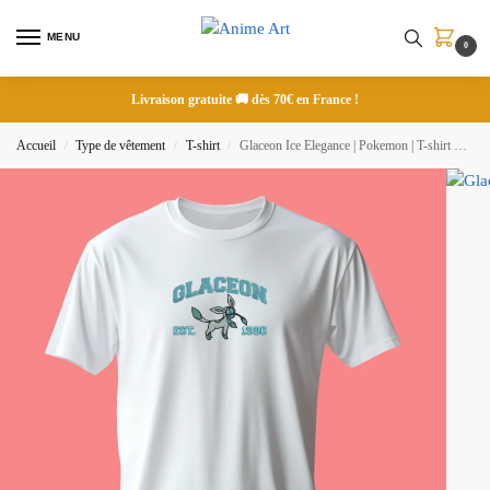
MENU
0
Livraison gratuite 🚚 dès 70€ en France !
Accueil
Type de vêtement
T-shirt
Glaceon Ice Elegance | Pokemon | T-shirt brodé
/
/
/