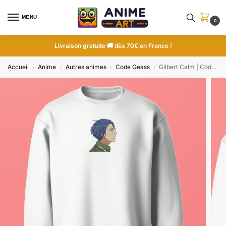
MENU
0
Livraison gratuite 🚚 dès 70€ en France !
Accueil
Anime
Autres animes
Code Geass
Gilbert Calm | Code Geass | Sweatshirt brodé
/
/
/
/