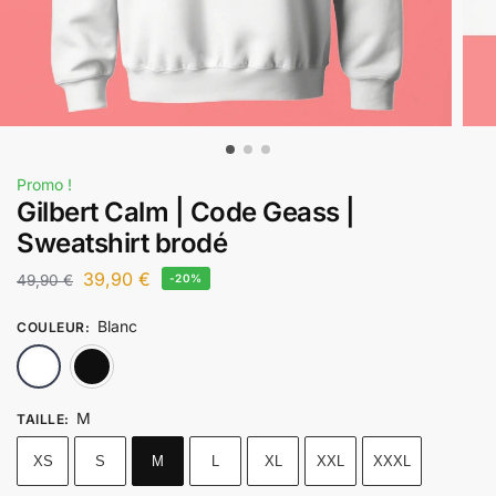
Promo !
Gilbert Calm | Code Geass |
Sweatshirt brodé
39,90
€
49,90
€
-20%
Blanc
COULEUR
:
Blanc
Noir
M
TAILLE
:
XS
S
M
L
XL
XXL
XXXL