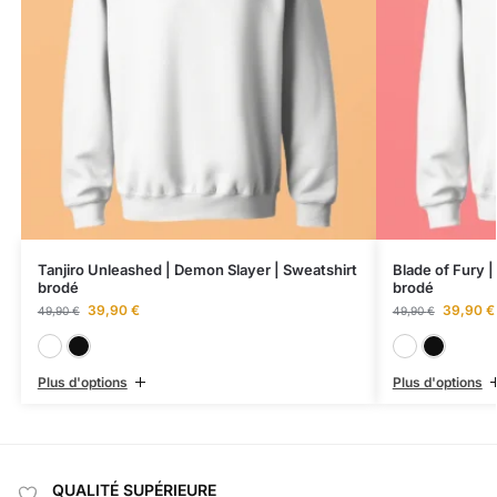
Tanjiro Unleashed | Demon Slayer | Sweatshirt
Blade of Fury 
brodé
brodé
39,90
€
39,90
€
49,90
€
49,90
€
Blanc
Noir
Plus d'options
Plus d'options
QUALITÉ SUPÉRIEURE