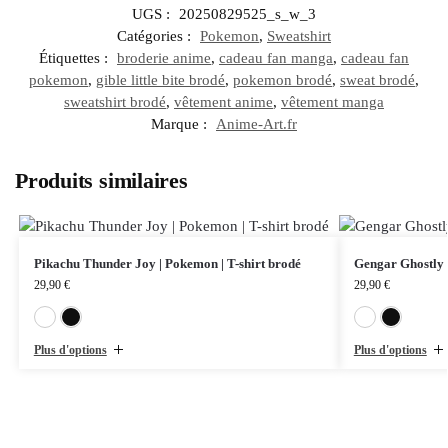
UGS :
20250829525_s_w_3
Catégories :
Pokemon
,
Sweatshirt
Étiquettes :
broderie anime
,
cadeau fan manga
,
cadeau fan
pokemon
,
gible little bite brodé
,
pokemon brodé
,
sweat brodé
,
sweatshirt brodé
,
vêtement anime
,
vêtement manga
Marque :
Anime-Art.fr
Produits similaires
Pikachu Thunder Joy | Pokemon | T-shirt brodé
Gengar Ghostly 
29,90
€
29,90
€
Blanc
Noir
Plus d'options
Plus d'options