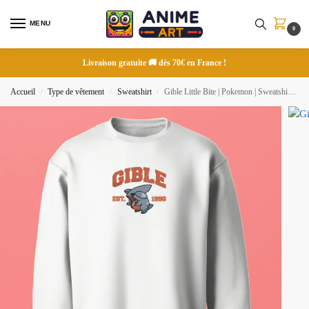
MENU
0
Livraison gratuite 🚚 dès 70€ en France !
Accueil
Type de vêtement
Sweatshirt
Gible Little Bite | Pokemon | Sweatshirt brodé
/
/
/