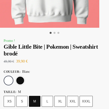
Promo !
Gible Little Bite | Pokemon | Sweatshirt
brodé
39,90
€
49,90
€
Blanc
COULEUR
:
Blanc
Noir
M
TAILLE
:
XS
S
M
L
XL
XXL
XXXL