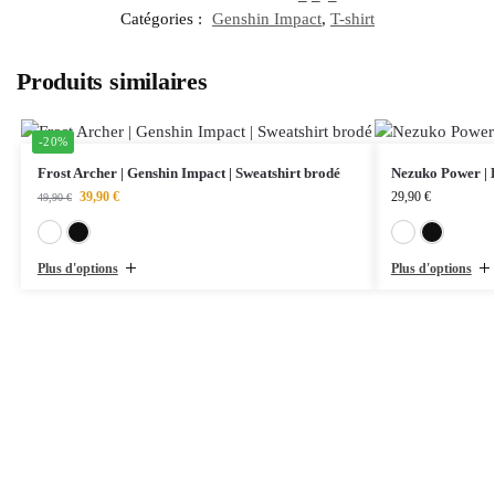
Catégories :
Genshin Impact
,
T-shirt
Produits similaires
-20%
Frost Archer | Genshin Impact | Sweatshirt brodé
Nezuko Power | D
39,90
€
29,90
€
49,90
€
Blanc
Noir
Plus d'options
Plus d'options