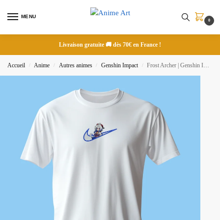
MENU
0
Livraison gratuite 🚚 dès 70€ en France !
Accueil
Anime
Autres animes
Genshin Impact
Frost Archer | Genshin Impact | T-shirt brodé
/
/
/
/