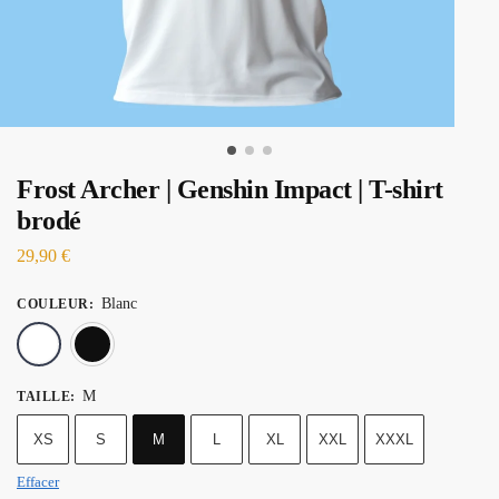
Frost Archer | Genshin Impact | T-shirt
brodé
29,90
€
Blanc
COULEUR
:
Blanc
Noir
M
TAILLE
:
XS
S
M
L
XL
XXL
XXXL
Effacer