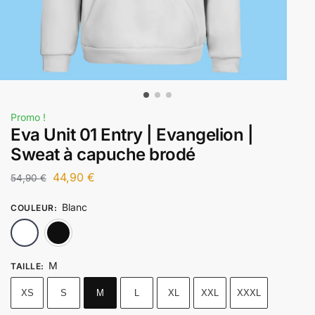
Promo !
Eva Unit 01 Entry | Evangelion |
Sweat à capuche brodé
44,90
€
54,90
€
Blanc
COULEUR
:
Blanc
Noir
M
TAILLE
:
XS
S
M
L
XL
XXL
XXXL