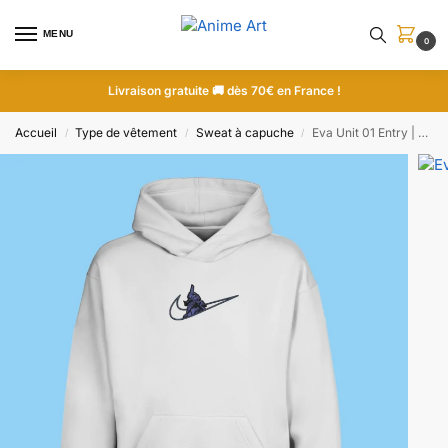
MENU
0
Livraison gratuite 🚚 dès 70€ en France !
Accueil
Type de vêtement
Sweat à capuche
Eva Unit 01 Entry | Evangelion | Sweat à capuche brodé
/
/
/