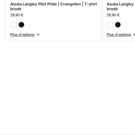
Asuka Langley Pilot Pride | Evangelion | T-shirt
Asuka Langley U
brodé
brodé
29,90
€
29,90
€
Blanc
Noir
Plus d'options
Plus d'options