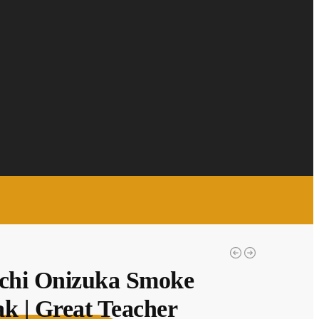
ichi Onizuka Smoke
k | Great Teacher