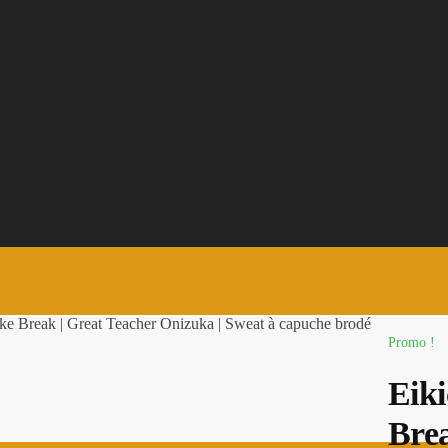
e Break | Great Teacher Onizuka | Sweat à capuche brodé
Promo !
Eik
Brea