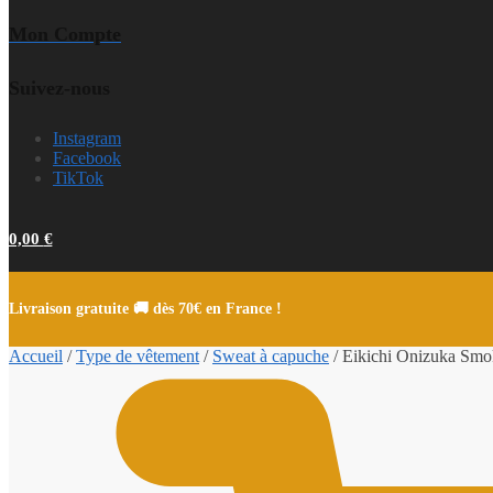
Mon Compte
Suivez-nous
Instagram
Facebook
TikTok
0,00
€
Livraison gratuite 🚚 dès 70€ en France !
Accueil
/
Type de vêtement
/
Sweat à capuche
/
Eikichi Onizuka Smok