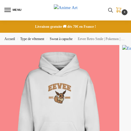
MENU
0
Livraison gratuite 🚚 dès 70€ en France !
Accueil
Type de vêtement
Sweat à capuche
Eevee Retro Smile | Pokemon | Sweat à capuche brodé
/
/
/