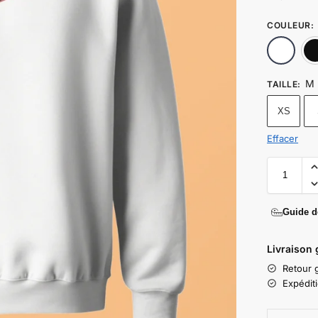
COULEUR
:
M
TAILLE
:
XS
Effacer
Guide de
Livraison 
Retour g
Expédit