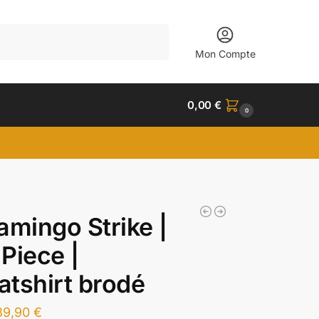
Recherche
Mon Compte
0,00
€
0
amingo Strike |
Piece |
tshirt brodé
39,90
€