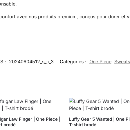
onsable.
u confort avec nos produits premium, conçus pour durer et v
S :
20240604512_s_c_3
Catégories :
One Piece
,
Sweats
lgar Law Finger | One Piece |
Luffy Gear 5 Wanted | One Pi
rt brodé
T-shirt brodé