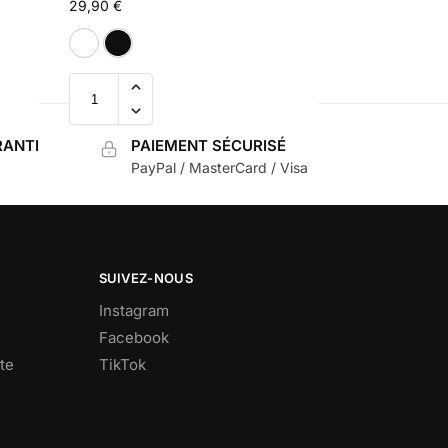
29,90
€
Blanc
Noir
ANTI
PAIEMENT SÉCURISÉ
PayPal / MasterCard / Visa
SUIVEZ-NOUS
Instagram
Facebook
te
TikTok