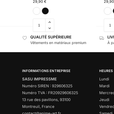
29,90
€
29,9
Blanc
Noir
QUALITÉ SUPÉRIEURE
LI
Vêtements en matériaux premium
À pa
INFORMATIONS ENTREPRISE
HEURES
SASU IMPRESSME
Lundi
Numéro SIREN : 929606325
Mardi
Numéro TVA : FR20929606325
Mercred
13 rue des pavillons, 93100
Jeudi
Montreuil, France
Vendred
contact@anime-art.fr
Samedi