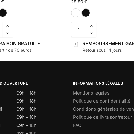
0
€
29,90
€
Blanc
Noir
Blanc
Noir
VRAISON GRATUITE
REMBOURSEMENT GAR
rtir de 70 euros
Retour sous 14 jours
 D’OUVERTURE
INFORMATIONS LÉGALES
09h – 18h
Mentions légales
09h – 18h
Politique de confidentialité
i
09h – 18h
Conditions générales de ven
09h – 18h
Politique de livraison/retour
i
09h – 18h
FAQ
12h – 18h