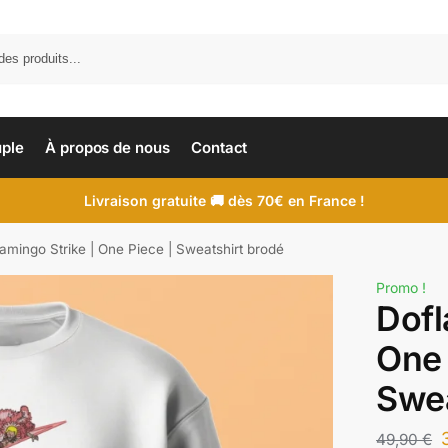
uple
À propos de nous
Contact
Livraison gratuite 🚚 dès 70€ en France !
amingo Strike | One Piece | Sweatshirt brodé
Promo !
Dofl
One 
Swea
49,90
€