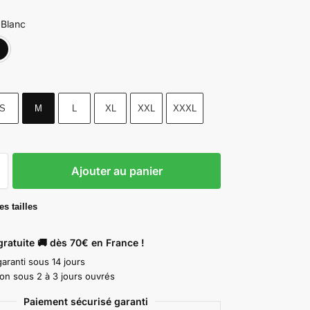
Blanc
Blanc
Noir
S
M
L
XL
XXL
XXXL
Ajouter au panier
s tailles
gratuite 🚚 dès 70€ en France !
aranti sous 14 jours
ion sous 2 à 3 jours ouvrés
Paiement sécurisé garanti