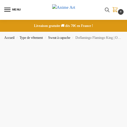
MENU
0
Livraison gratuite 🚚 dès 70€ en France !
Accueil
Type de vêtement
Sweat à capuche
Doflamingo Flamingo King | One Piece | Sweat à capuche brodé
/
/
/