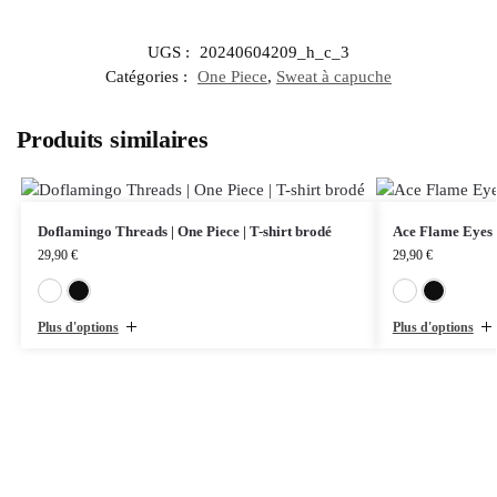
UGS :
20240604209_h_c_3
Catégories :
One Piece
,
Sweat à capuche
Produits similaires
Doflamingo Threads | One Piece | T-shirt brodé
Ace Flame Eyes |
29,90
€
29,90
€
Blanc
Noir
Plus d'options
Plus d'options