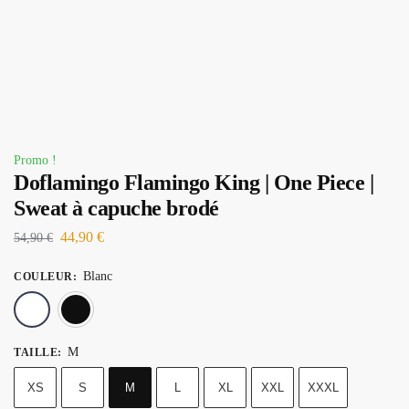
Promo !
Doflamingo Flamingo King | One Piece |
Sweat à capuche brodé
44,90
€
54,90
€
Blanc
COULEUR
:
Blanc
Noir
M
TAILLE
:
XS
S
M
L
XL
XXL
XXXL