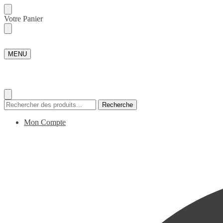
Skip
Skip
Votre Panier
to
to
navigation
content
MENU
Recherche
Recherche
pour :
Mon Compte