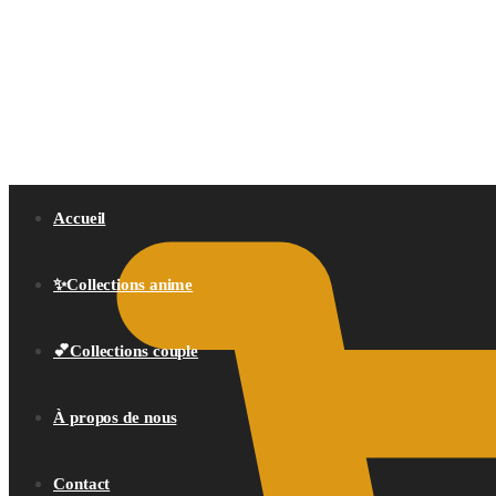
0,00
€
Accueil
✨Collections anime
💕Collections couple
À propos de nous
Contact