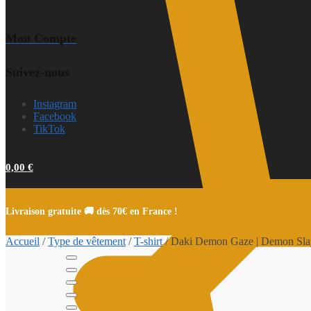
Mon Compte
Suivez-nous
Instagram
Facebook
TikTok
0,00
€
Livraison gratuite 🚚 dès 70€ en France !
Accueil
/
Type de vêtement
/
T-shirt
/
Daki Demon Gaze | Demon Slaye