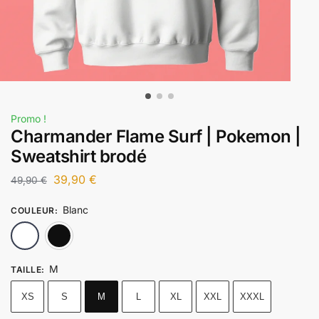
Promo !
Charmander Flame Surf | Pokemon |
Sweatshirt brodé
39,90
€
49,90
€
Blanc
COULEUR
:
Blanc
Noir
M
TAILLE
:
XS
S
M
L
XL
XXL
XXXL