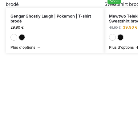
-20%
Gengar Ghostly Laugh | Pokemon | T-shirt
Mewtwo Telekin
brodé
Sweatshirt bro
29,90
€
39,90
€
49,90
€
Blanc
Noir
Plus d'options
Plus d'options