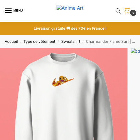
MENU
0
Livraison gratuite 🚚 dès 70€ en France !
Accueil
Type de vêtement
Sweatshirt
Charmander Flame Surf | Pokemon | Sweatshirt brodé
/
/
/