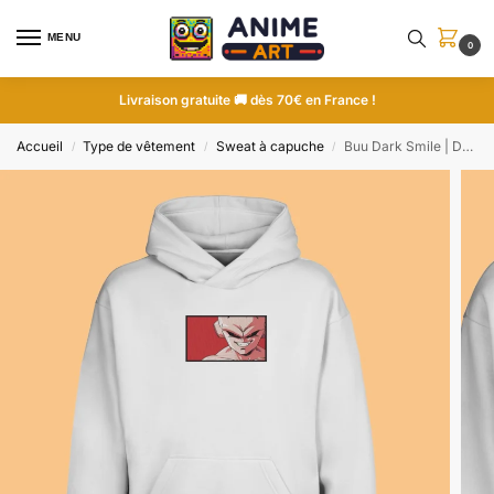
MENU
0
Livraison gratuite 🚚 dès 70€ en France !
Accueil
Type de vêtement
Sweat à capuche
Buu Dark Smile | Dragon Ball | Sweat à capuche brodé
/
/
/