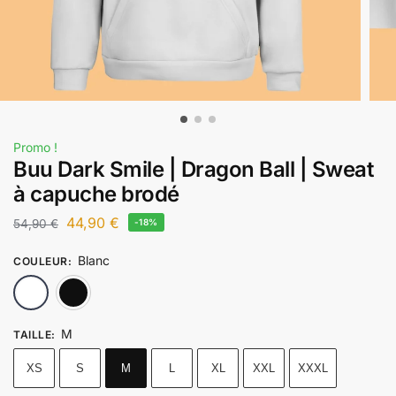
Promo !
Buu Dark Smile | Dragon Ball | Sweat
à capuche brodé
44,90
€
54,90
€
-18%
Blanc
COULEUR
:
Blanc
Noir
M
TAILLE
:
XS
S
M
L
XL
XXL
XXXL