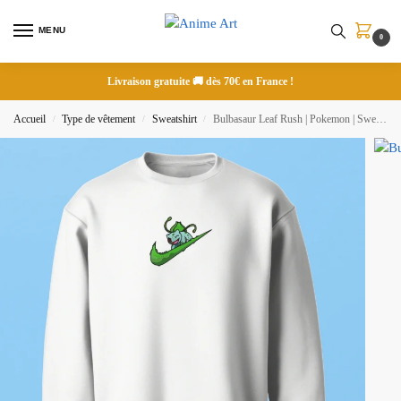
MENU
0
Livraison gratuite 🚚 dès 70€ en France !
Accueil
Type de vêtement
Sweatshirt
Bulbasaur Leaf Rush | Pokemon | Sweatshirt brodé
/
/
/