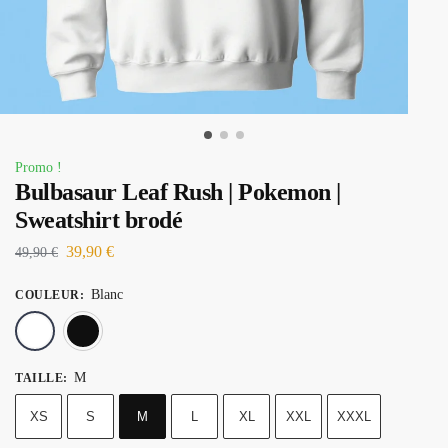
Promo !
Bulbasaur Leaf Rush | Pokemon |
Sweatshirt brodé
39,90
€
49,90
€
Blanc
COULEUR
:
Blanc
Noir
M
TAILLE
:
XS
S
M
L
XL
XXL
XXXL