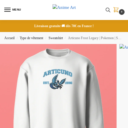
MENU
0
Livraison gratuite 🚚 dès 70€ en France !
Accueil
Type de vêtement
Sweatshirt
Articuno Frost Legacy | Pokemon | Sweatshirt brodé
/
/
/