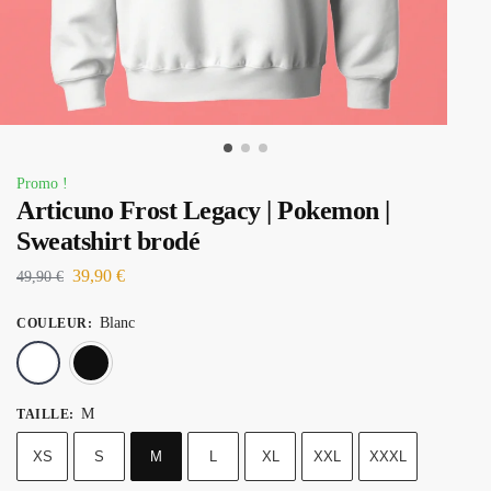
Promo !
Articuno Frost Legacy | Pokemon |
Sweatshirt brodé
39,90
€
49,90
€
Blanc
COULEUR
:
Blanc
Noir
M
TAILLE
:
XS
S
M
L
XL
XXL
XXXL