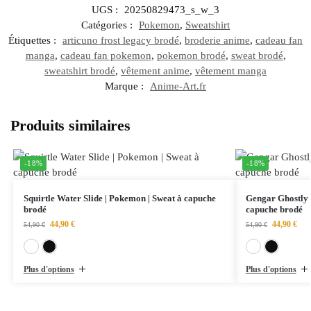
UGS :
20250829473_s_w_3
Catégories :
Pokemon
,
Sweatshirt
Étiquettes :
articuno frost legacy brodé
,
broderie anime
,
cadeau fan
manga
,
cadeau fan pokemon
,
pokemon brodé
,
sweat brodé
,
sweatshirt brodé
,
vêtement anime
,
vêtement manga
Marque :
Anime-Art.fr
Produits similaires
-18%
-18%
Squirtle Water Slide | Pokemon | Sweat à capuche
Gengar Ghostly 
brodé
capuche brodé
44,90
€
44,90
€
54,90
€
54,90
€
Blanc
Noir
Plus d'options
Plus d'options