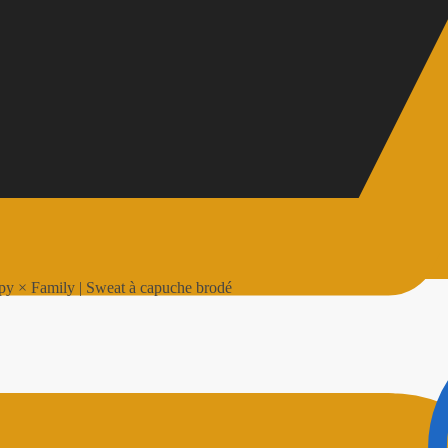
py × Family | Sweat à capuche brodé