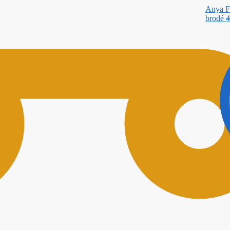
Anya Fo
brodé
4