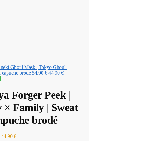
neki Ghoul Mask | Tokyo Ghoul |
Le
Le
à capuche brodé
54,90
€
44,90
€
prix
prix
!
initial
actuel
était :
est :
a Forger Peek |
54,90 €.
44,90 €.
 × Family | Sweat
apuche brodé
Le
Le
44,90
€