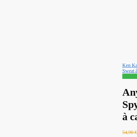
Ken Ka
Sweat 
Promo 
Any
Spy
à c
54,90
€