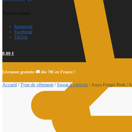
Suivez-nous
Instagram
Facebook
TikTok
0,00
€
Livraison gratuite 🚚 dès 70€ en France !
Accueil
/
Type de vêtement
/
Sweat à capuche
/
Anya Forger Peek | S