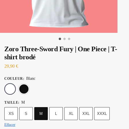
Zoro Three-Sword Fury | One Piece | T-
shirt brodé
29,90
€
Blanc
COULEUR
:
Blanc
Noir
M
TAILLE
:
XS
S
M
L
XL
XXL
XXXL
Effacer