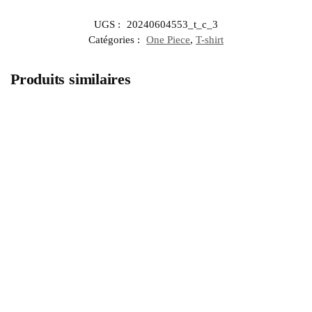
UGS :
20240604553_t_c_3
Catégories :
One Piece
,
T-shirt
Produits similaires