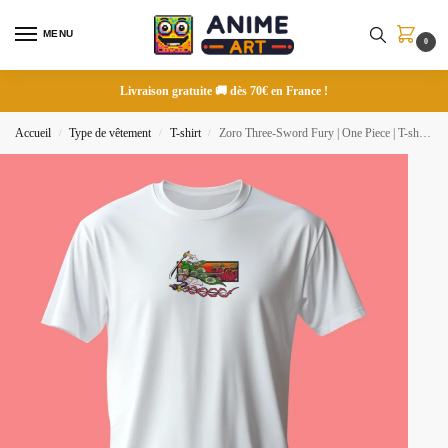
MENU
0
Livraison gratuite 🚚 dès 70€ en France !
Accueil
Type de vêtement
T-shirt
Zoro Three-Sword Fury | One Piece | T-shirt brodé
/
/
/