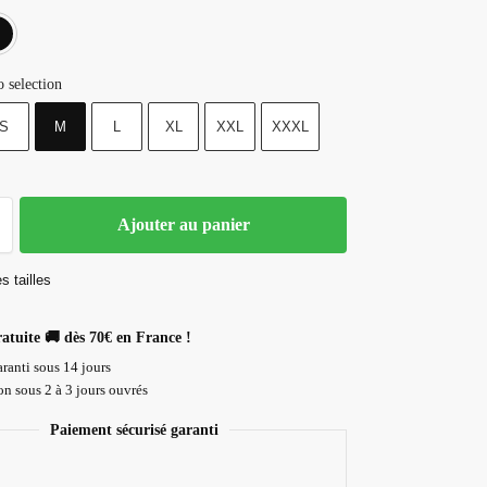
Blanc
Noir
 selection
S
M
L
XL
XXL
XXXL
Ajouter au panier
s tailles
ratuite 🚚 dès 70€ en France !
ranti sous 14 jours
n sous 2 à 3 jours ouvrés
Paiement sécurisé garanti