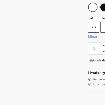
No
TAILLE
:
XS
Effacer
Guide de
Livraison g
Retour ga
Expéditio