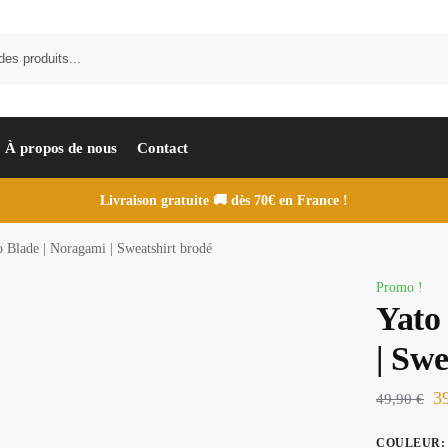
À propos de nous
Contact
Livraison gratuite 🚚 dès 70€ en France !
o Blade | Noragami | Sweatshirt brodé
Promo !
Yato
| Swe
3
49,90
€
COULEUR
: