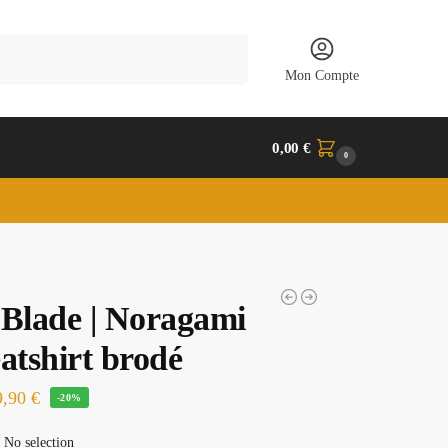
Recherche
Mon Compte
0,00
€
0
 Blade | Noragami
atshirt brodé
9,90
€
-20%
No selection