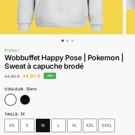
Promo !
Wobbuffet Happy Pose | Pokemon |
Sweat à capuche brodé
44,90
€
54,90
€
-18%
Blanc
COULEUR
:
Blanc
Noir
M
TAILLE
:
XS
S
M
L
XL
XXL
XXXL