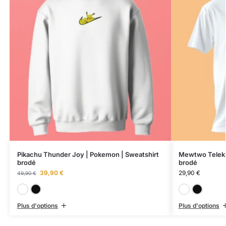
Pikachu Thunder Joy | Pokemon | Sweatshirt
Mewtwo Telekin
brodé
brodé
39,90
€
29,90
€
49,90
€
Blanc
Noir
Plus d'options
Plus d'options