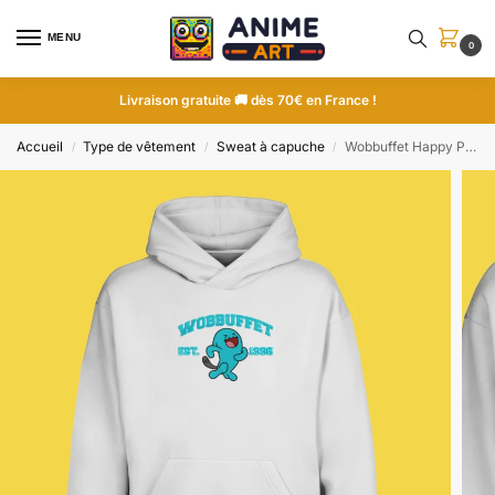
MENU
0
Livraison gratuite 🚚 dès 70€ en France !
Accueil
Type de vêtement
Sweat à capuche
Wobbuffet Happy Pose | Pokemon | Sweat à capuche brodé
/
/
/