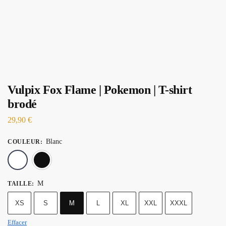
Vulpix Fox Flame | Pokemon | T-shirt
brodé
29,90
€
Blanc
COULEUR
:
Blanc
Noir
M
TAILLE
:
XS
S
M
L
XL
XXL
XXXL
Effacer