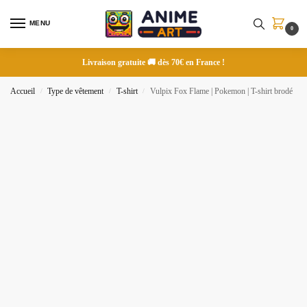
MENU
0
Livraison gratuite 🚚 dès 70€ en France !
Accueil
Type de vêtement
T-shirt
Vulpix Fox Flame | Pokemon | T-shirt brodé
/
/
/