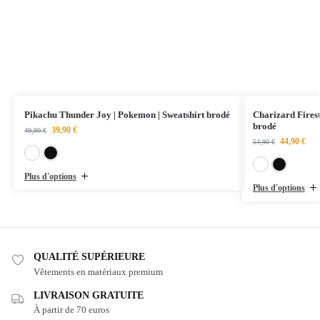
Pikachu Thunder Joy | Pokemon | Sweatshirt brodé
Charizard Fires
brodé
39,90
€
49,90
€
44,90
€
54,90
€
Blanc
Noir
Plus d'options
Plus d'options
QUALITÉ SUPÉRIEURE
Vêtements en matériaux premium
LIVRAISON GRATUITE
À partir de 70 euros