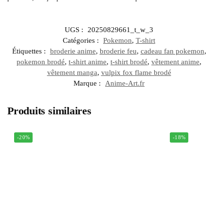
UGS :
20250829661_t_w_3
Catégories :
Pokemon
,
T-shirt
Étiquettes :
broderie anime
,
broderie feu
,
cadeau fan pokemon
,
pokemon brodé
,
t-shirt anime
,
t-shirt brodé
,
vêtement anime
,
vêtement manga
,
vulpix fox flame brodé
Marque :
Anime-Art.fr
Produits similaires
-20%
-18%