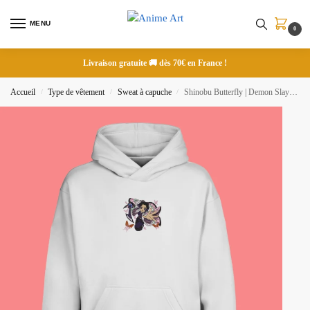
MENU
0
Livraison gratuite 🚚 dès 70€ en France !
Accueil
Type de vêtement
Sweat à capuche
Shinobu Butterfly | Demon Slayer | Sweat à capuche brodé
/
/
/