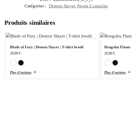
Catégories :
Demon Slayer
,
Sweat à capuche
Produits similaires
Blade of Fury | Demon Slayer | T-shirt brodé
Rengoku Flame |
29,90
€
29,90
€
Blanc
Noir
Plus d'options
Plus d'options