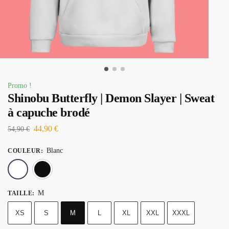
Promo !
Shinobu Butterfly | Demon Slayer | Sweat
à capuche brodé
44,90
€
54,90
€
Blanc
COULEUR
:
Blanc
Noir
M
TAILLE
:
XS
S
M
L
XL
XXL
XXXL