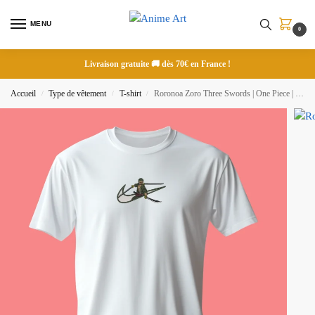
MENU
0
Livraison gratuite 🚚 dès 70€ en France !
Accueil
Type de vêtement
T-shirt
Roronoa Zoro Three Swords | One Piece | T-shirt brodé
/
/
/