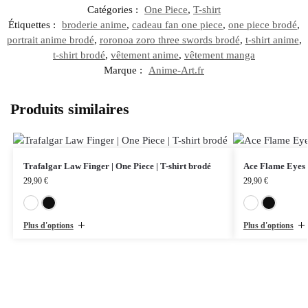
Catégories :
One Piece
,
T-shirt
Étiquettes :
broderie anime
,
cadeau fan one piece
,
one piece brodé
,
portrait anime brodé
,
roronoa zoro three swords brodé
,
t-shirt anime
,
t-shirt brodé
,
vêtement anime
,
vêtement manga
Marque :
Anime-Art.fr
Produits similaires
Trafalgar Law Finger | One Piece | T-shirt brodé
Ace Flame Eyes |
29,90
€
29,90
€
Blanc
Noir
Plus d'options
Plus d'options