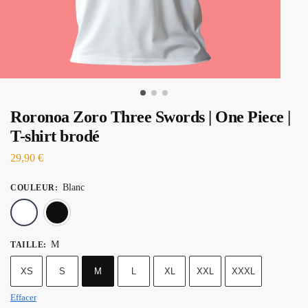
Roronoa Zoro Three Swords | One Piece |
T-shirt brodé
29,90
€
Blanc
COULEUR
:
Blanc
Noir
M
TAILLE
:
XS
S
M
L
XL
XXL
XXXL
Effacer