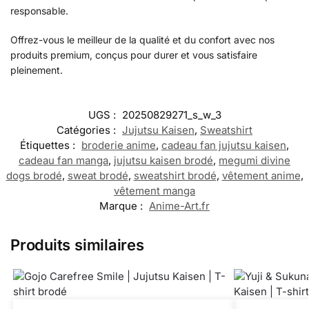
responsable.
Offrez-vous le meilleur de la qualité et du confort avec nos
produits premium, conçus pour durer et vous satisfaire
pleinement.
UGS :
20250829271_s_w_3
Catégories :
Jujutsu Kaisen
,
Sweatshirt
Étiquettes :
broderie anime
,
cadeau fan jujutsu kaisen
,
cadeau fan manga
,
jujutsu kaisen brodé
,
megumi divine
dogs brodé
,
sweat brodé
,
sweatshirt brodé
,
vêtement anime
,
vêtement manga
Marque :
Anime-Art.fr
Produits similaires