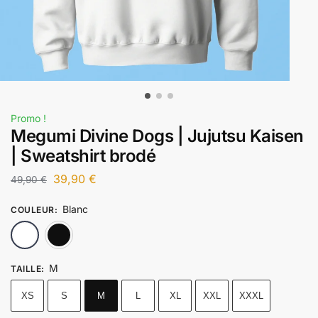
Promo !
Megumi Divine Dogs | Jujutsu Kaisen
| Sweatshirt brodé
39,90
€
49,90
€
Blanc
COULEUR
:
Blanc
Noir
M
TAILLE
:
XS
S
M
L
XL
XXL
XXXL