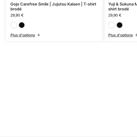
Gojo Carefree Smile | Jujutsu Kaisen | T-shirt
Yuji & Sukuna M
brodé
shirt brodé
29,90
€
29,90
€
Blanc
Noir
Plus d'options
Plus d'options