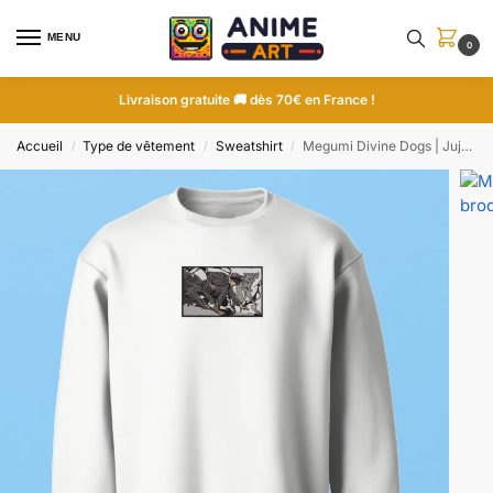
MENU
0
Livraison gratuite 🚚 dès 70€ en France !
Accueil
Type de vêtement
Sweatshirt
Megumi Divine Dogs | Jujutsu Kaisen | Sweatshirt brodé
/
/
/