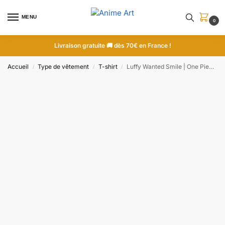
MENU
0
Livraison gratuite 🚚 dès 70€ en France !
Accueil
Type de vêtement
T-shirt
Luffy Wanted Smile | One Piece | T-shirt brodé
/
/
/