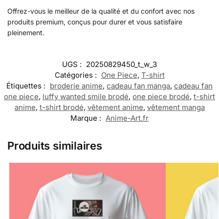
Offrez-vous le meilleur de la qualité et du confort avec nos
produits premium, conçus pour durer et vous satisfaire
pleinement.
UGS :
20250829450_t_w_3
Catégories :
One Piece
,
T-shirt
Étiquettes :
broderie anime
,
cadeau fan manga
,
cadeau fan
one piece
,
luffy wanted smile brodé
,
one piece brodé
,
t-shirt
anime
,
t-shirt brodé
,
vêtement anime
,
vêtement manga
Marque :
Anime-Art.fr
Produits similaires