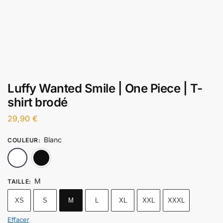
Luffy Wanted Smile | One Piece | T-
shirt brodé
29,90
€
Blanc
COULEUR
:
Blanc
Noir
M
TAILLE
:
XS
S
M
L
XL
XXL
XXXL
Effacer