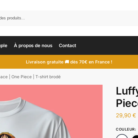
uple
À propos de nous
Contact
Livraison gratuite 🚚 dès 70€ en France !
ace | One Piece | T-shirt brodé
Luff
Piec
29,90
€
COULEUR
: