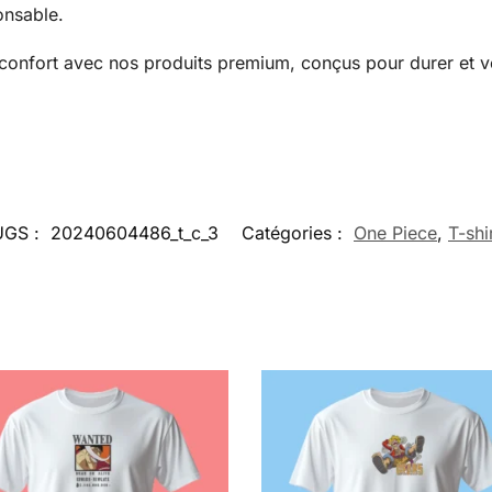
onsable.
u confort avec nos produits premium, conçus pour durer et v
UGS :
20240604486_t_c_3
Catégories :
One Piece
,
T-shi