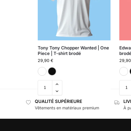
Tony Tony Chopper Wanted | One
Edwar
Piece | T-shirt brodé
brod
29,90
€
29,9
Blanc
Noir
QUALITÉ SUPÉRIEURE
LI
Vêtements en matériaux premium
À pa