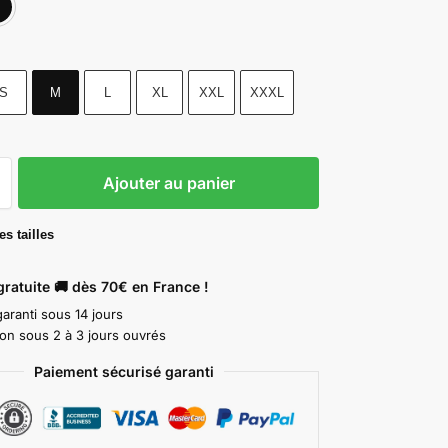
S
M
L
XL
XXL
XXXL
Ajouter au panier
s tailles
gratuite 🚚 dès 70€ en France !
aranti sous 14 jours
ion sous 2 à 3 jours ouvrés
Paiement sécurisé garanti