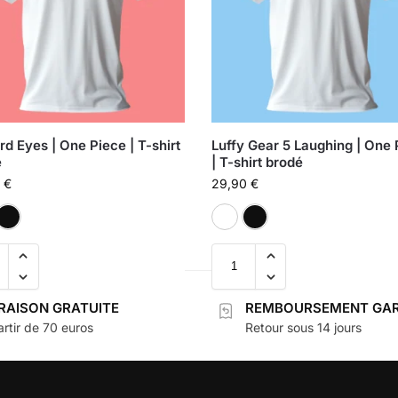
d Eyes | One Piece | T-shirt
Luffy Gear 5 Laughing | One 
é
| T-shirt brodé
0
€
29,90
€
Blanc
Noir
Blanc
Noir
VRAISON GRATUITE
REMBOURSEMENT GAR
rtir de 70 euros
Retour sous 14 jours