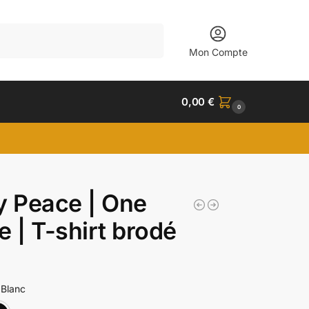
Recherche
Mon Compte
0,00
€
0
y Peace | One
e | T-shirt brodé
Blanc
Blanc
Noir