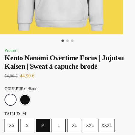
Promo !
Kento Nanami Overtime Focus | Jujutsu
Kaisen | Sweat à capuche brodé
44,90
€
54,90
€
Blanc
COULEUR
:
Blanc
Noir
M
TAILLE
:
XS
S
M
L
XL
XXL
XXXL