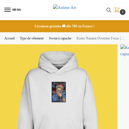
MENU
0
Livraison gratuite 🚚 dès 70€ en France !
Accueil
Type de vêtement
Sweat à capuche
Kento Nanami Overtime Focus | Jujutsu Kaisen | Sweat à capuche brodé
/
/
/