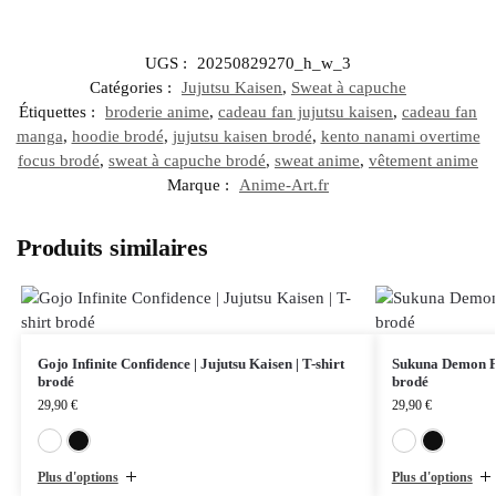
UGS :
20250829270_h_w_3
Catégories :
Jujutsu Kaisen
,
Sweat à capuche
Étiquettes :
broderie anime
,
cadeau fan jujutsu kaisen
,
cadeau fan
manga
,
hoodie brodé
,
jujutsu kaisen brodé
,
kento nanami overtime
focus brodé
,
sweat à capuche brodé
,
sweat anime
,
vêtement anime
Marque :
Anime-Art.fr
Produits similaires
Gojo Infinite Confidence | Jujutsu Kaisen | T-shirt
Sukuna Demon Fur
brodé
brodé
29,90
€
29,90
€
Blanc
Noir
Plus d'options
Plus d'options