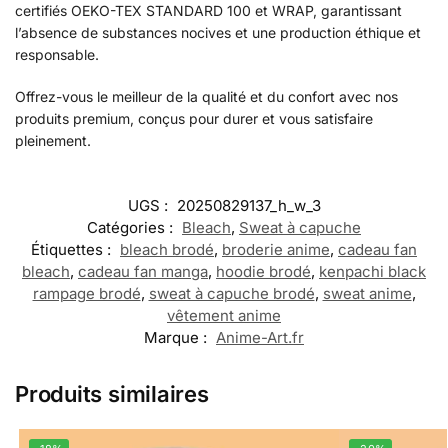
certifiés OEKO-TEX STANDARD 100 et WRAP, garantissant
l’absence de substances nocives et une production éthique et
responsable.
Offrez-vous le meilleur de la qualité et du confort avec nos
produits premium, conçus pour durer et vous satisfaire
pleinement.
UGS :
20250829137_h_w_3
Catégories :
Bleach
,
Sweat à capuche
Étiquettes :
bleach brodé
,
broderie anime
,
cadeau fan
bleach
,
cadeau fan manga
,
hoodie brodé
,
kenpachi black
rampage brodé
,
sweat à capuche brodé
,
sweat anime
,
vêtement anime
Marque :
Anime-Art.fr
Produits similaires