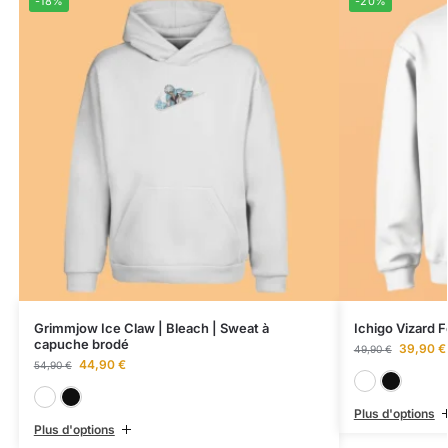
-18%
-20%
Grimmjow Ice Claw | Bleach | Sweat à
Ichigo Vizard F
capuche brodé
39,90
€
49,90
€
44,90
€
54,90
€
Blanc
Noir
Plus d'options
Plus d'options