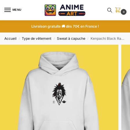
MENU
0
Livraison gratuite 🚚 dès 70€ en France !
Accueil
Type de vêtement
Sweat à capuche
Kenpachi Black Rampage | Bleach | Sweat à capuche brodé
/
/
/