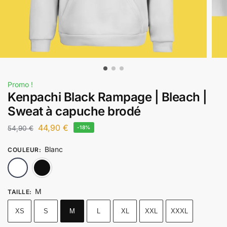
Promo !
Kenpachi Black Rampage | Bleach |
Sweat à capuche brodé
44,90
€
54,90
€
-18%
Blanc
COULEUR
:
Blanc
Noir
M
TAILLE
:
XS
S
M
L
XL
XXL
XXXL