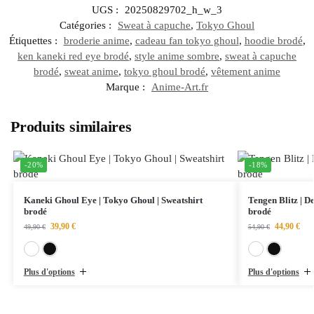
UGS :
20250829702_h_w_3
Catégories :
Sweat à capuche
,
Tokyo Ghoul
Étiquettes :
broderie anime
,
cadeau fan tokyo ghoul
,
hoodie brodé
,
ken kaneki red eye brodé
,
style anime sombre
,
sweat à capuche
brodé
,
sweat anime
,
tokyo ghoul brodé
,
vêtement anime
Marque :
Anime-Art.fr
Produits similaires
-20%
-18%
Kaneki Ghoul Eye | Tokyo Ghoul | Sweatshirt
Tengen Blitz | D
brodé
brodé
39,90
€
44,90
€
49,90
€
54,90
€
Blanc
Noir
Plus d'options
Plus d'options