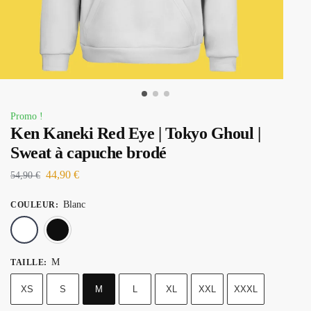
Promo !
Ken Kaneki Red Eye | Tokyo Ghoul |
Sweat à capuche brodé
44,90
€
54,90
€
Blanc
COULEUR
:
Blanc
Noir
M
TAILLE
:
XS
S
M
L
XL
XXL
XXXL