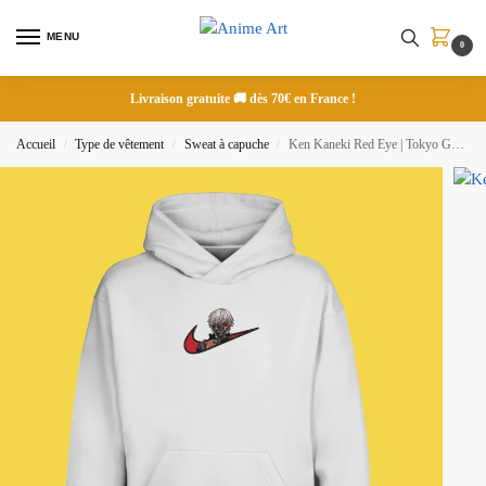
MENU
0
Livraison gratuite 🚚 dès 70€ en France !
Accueil
Type de vêtement
Sweat à capuche
Ken Kaneki Red Eye | Tokyo Ghoul | Sweat à capuche brodé
/
/
/