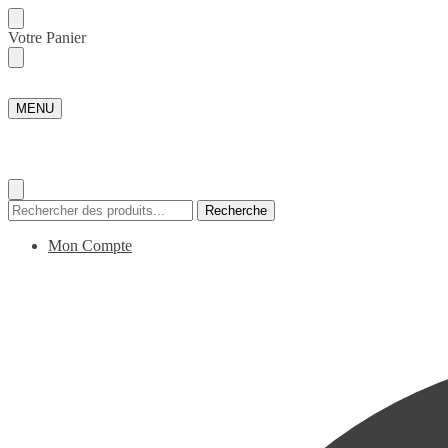
Skip
Skip
Votre Panier
to
to
navigation
content
MENU
Recherche
Recherche
pour :
Mon Compte