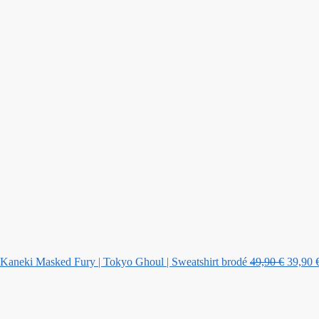
Le
prix
initial
était :
49,90 €
Kaneki Masked Fury | Tokyo Ghoul | Sweatshirt brodé
49,90
€
39,90