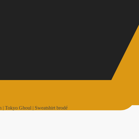
 | Tokyo Ghoul | Sweatshirt brodé