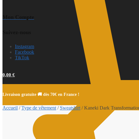
Mon Compte
Suivez-nous
Instagram
Facebook
TikTok
0,00
€
Livraison gratuite 🚚 dès 70€ en France !
Accueil
/
Type de vêtement
/
Sweatshirt
/
Kaneki Dark Transformation