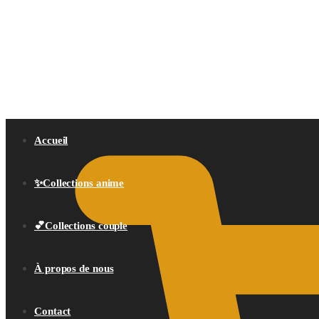
0,00
€
Accueil
✨Collections anime
💕Collections couple
À propos de nous
Contact