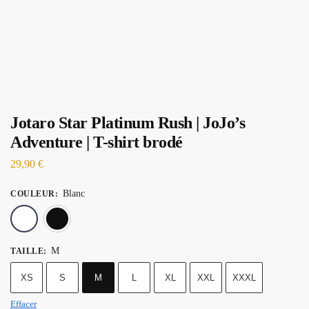
Jotaro Star Platinum Rush | JoJo’s
Adventure | T-shirt brodé
29,90
€
Blanc
COULEUR
:
Blanc
Noir
M
TAILLE
:
XS
S
M
L
XL
XXL
XXXL
Effacer