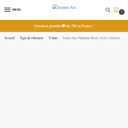
MENU
0
Livraison gratuite 🚚 dès 70€ en France !
Accueil
Type de vêtement
T-shirt
Jotaro Star Platinum Rush | JoJo’s Adventure | T-shirt brodé
/
/
/