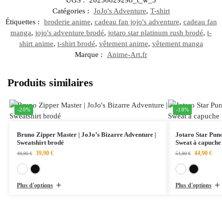
UGS :
20250829298_t_w_3
Catégories :
JoJo's Adventure
,
T-shirt
Étiquettes :
broderie anime
,
cadeau fan jojo's adventure
,
cadeau fan
manga
,
jojo's adventure brodé
,
jotaro star platinum rush brodé
,
t-
shirt anime
,
t-shirt brodé
,
vêtement anime
,
vêtement manga
Marque :
Anime-Art.fr
Produits similaires
-20%
-18%
Bruno Zipper Master | JoJo’s Bizarre Adventure |
Jotaro Star Punc
Sweatshirt brodé
Sweat à capuche
39,90
€
44,90
€
49,90
€
54,90
€
Blanc
Noir
Plus d'options
Plus d'options