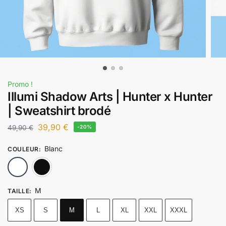
Promo !
Illumi Shadow Arts | Hunter x Hunter
| Sweatshirt brodé
39,90
€
49,90
€
-20%
Blanc
COULEUR
:
Blanc
Noir
M
TAILLE
:
XS
S
M
L
XL
XXL
XXXL