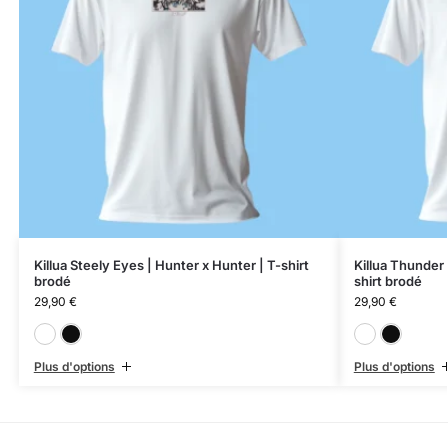
Killua Steely Eyes | Hunter x Hunter | T-shirt
Killua Thunder 
brodé
shirt brodé
29,90
€
29,90
€
Blanc
Noir
Plus d'options
Plus d'options