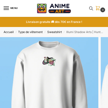
MENU
0
Livraison gratuite 🚚 dès 70€ en France !
Accueil
Type de vêtement
Sweatshirt
Illumi Shadow Arts | Hunter x Hunter | Sweatshirt brodé
/
/
/