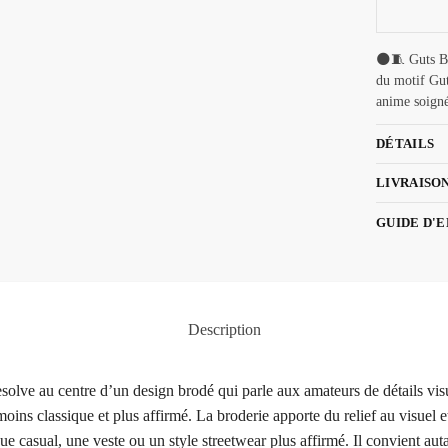
🌑🧵 Guts B
du motif Gut
anime soigné
DÉTAILS
LIVRAISO
GUIDE D'
Description
lve au centre d’un design brodé qui parle aux amateurs de détails vis
ins classique et plus affirmé. La broderie apporte du relief au visuel 
ue casual, une veste ou un style streetwear plus affirmé. Il convient au