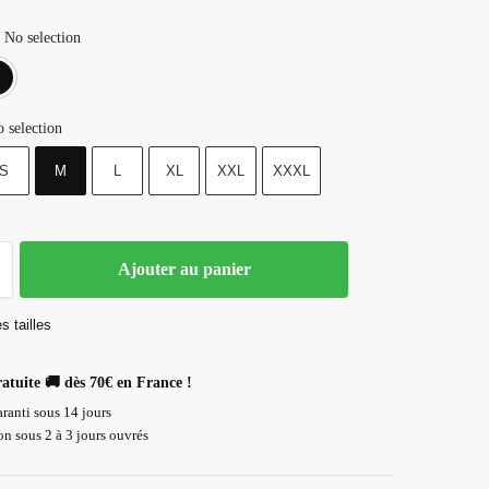
No selection
Blanc
Noir
 selection
S
M
L
XL
XXL
XXXL
Ajouter au panier
s tailles
ratuite 🚚 dès 70€ en France !
ranti sous 14 jours
n sous 2 à 3 jours ouvrés
Paiement 