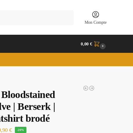
Recherche
Mon Compte
0,00
€
0
 Bloodstained
ve | Berserk |
tshirt brodé
9,90
€
-20%