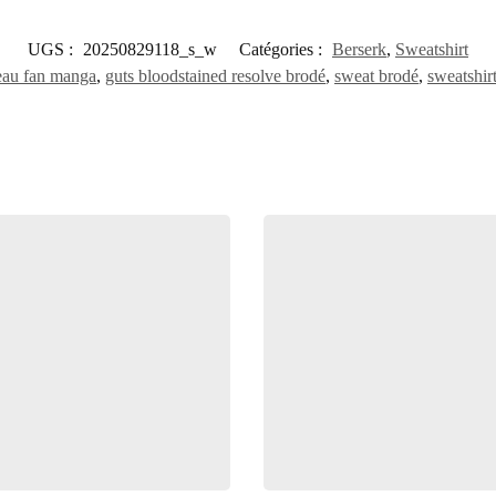
UGS :
20250829118_s_w
Catégories :
Berserk
,
Sweatshirt
eau fan manga
,
guts bloodstained resolve brodé
,
sweat brodé
,
sweatshir