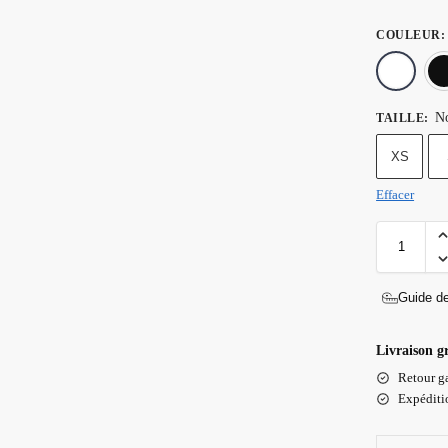
COULEUR
:
No
TAILLE
:
XS
Effacer
Guide de
Livraison g
Retour ga
Expéditio