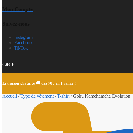
Mon Compte
Suivez-nous
Instagram
Facebook
TikTok
0,00
€
Livraison gratuite 🚚 dès 70€ en France !
Accueil
/
Type de vêtement
/
T-shirt
/
Goku Kamehameha Evolution | D