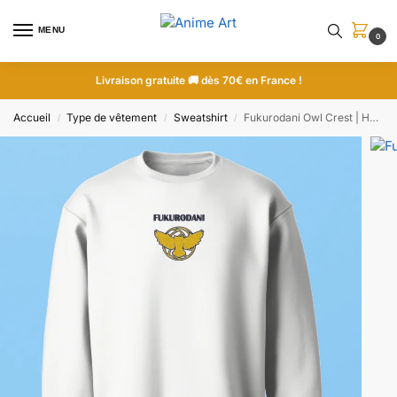
MENU
0
Livraison gratuite 🚚 dès 70€ en France !
Accueil
Type de vêtement
Sweatshirt
Fukurodani Owl Crest | Haikyu!! | Sweatshirt brodé
/
/
/