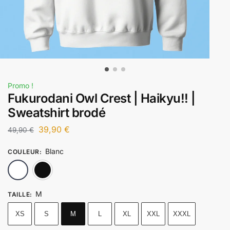
Promo !
Fukurodani Owl Crest | Haikyu!! |
Sweatshirt brodé
39,90
€
49,90
€
Blanc
COULEUR
:
Blanc
Noir
M
TAILLE
:
XS
S
M
L
XL
XXL
XXXL