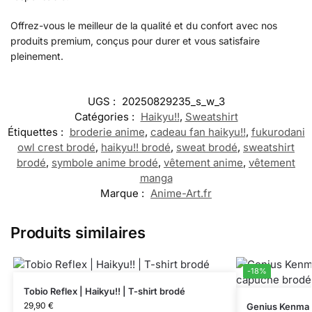
Offrez-vous le meilleur de la qualité et du confort avec nos
produits premium, conçus pour durer et vous satisfaire
pleinement.
UGS :
20250829235_s_w_3
Catégories :
Haikyu!!
,
Sweatshirt
Étiquettes :
broderie anime
,
cadeau fan haikyu!!
,
fukurodani
owl crest brodé
,
haikyu!! brodé
,
sweat brodé
,
sweatshirt
brodé
,
symbole anime brodé
,
vêtement anime
,
vêtement
manga
Marque :
Anime-Art.fr
Produits similaires
-18%
Tobio Reflex | Haikyu!! | T-shirt brodé
29,90
€
Genius Kenma |