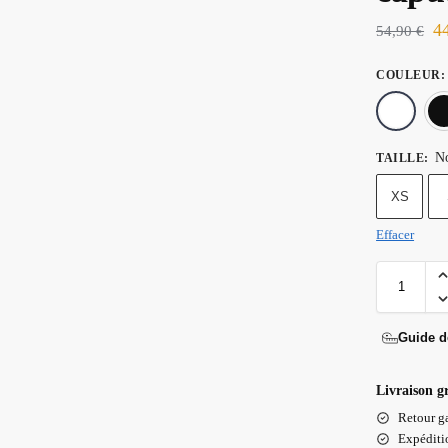
4
54,90
€
COULEUR
:
No
TAILLE
:
XS
Effacer
Guide de
Livraison g
Retour ga
Expéditio