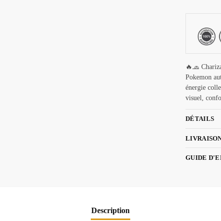
🔥🧢 Chariz
Pokemon aut
énergie coll
visuel, confo
DÉTAILS
LIVRAISO
GUIDE D'
Description