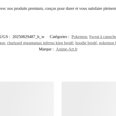
 avec nos produits premium, conçus pour durer et vous satisfaire pleinem
UGS :
20250829487_h_w
Catégories :
Pokemon
,
Sweat à capuch
mon
,
charizard gigantamax inferno king brodé
,
hoodie brodé
,
pokemon 
Marque :
Anime-Art.fr