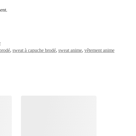
ent.
e
brodé
,
sweat à capuche brodé
,
sweat anime
,
vêtement anime