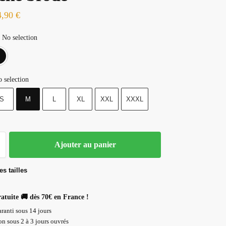
4,90
€
No selection
Blanc
Noir
 selection
S
M
L
XL
XXL
XXXL
Ajouter au panier
s tailles
ratuite 🚚 dès 70€ en France !
ranti sous 14 jours
n sous 2 à 3 jours ouvrés