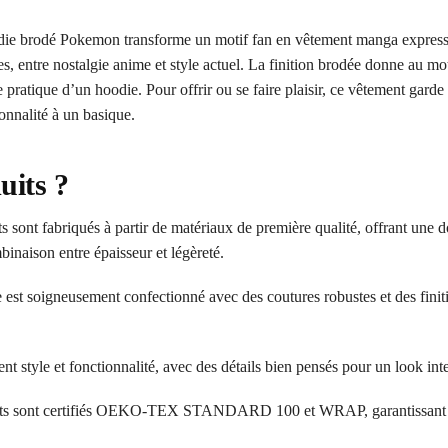
 brodé Pokemon transforme un motif fan en vêtement manga expressif e
, entre nostalgie anime et style actuel. La finition brodée donne au moti
re pratique d’un hoodie. Pour offrir ou se faire plaisir, ce vêtement garde 
nnalité à un basique.
uits ?
 sont fabriqués à partir de matériaux de première qualité, offrant une d
inaison entre épaisseur et légèreté.
 est soigneusement confectionné avec des coutures robustes et des finit
ent style et fonctionnalité, avec des détails bien pensés pour un look in
ts sont certifiés OEKO-TEX STANDARD 100 et WRAP, garantissant l’a