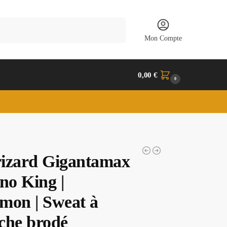
Recherche
Mon Compte
0,00
€
0
izard Gigantamax
no King |
mon | Sweat à
che brodé