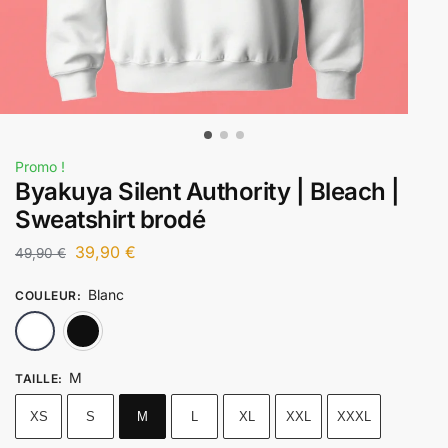
Promo !
Byakuya Silent Authority | Bleach |
Sweatshirt brodé
39,90
€
49,90
€
Blanc
COULEUR
:
Blanc
Noir
M
TAILLE
:
XS
S
M
L
XL
XXL
XXXL