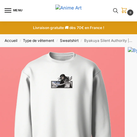
MENU
0
Livraison gratuite 🚚 dès 70€ en France !
Accueil
Type de vêtement
Sweatshirt
Byakuya Silent Authority | Bleach | Sweatshirt brodé
/
/
/