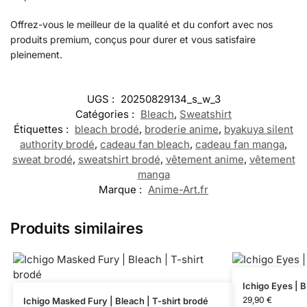
Offrez-vous le meilleur de la qualité et du confort avec nos
produits premium, conçus pour durer et vous satisfaire
pleinement.
UGS :
20250829134_s_w_3
Catégories :
Bleach
,
Sweatshirt
Étiquettes :
bleach brodé
,
broderie anime
,
byakuya silent
authority brodé
,
cadeau fan bleach
,
cadeau fan manga
,
sweat brodé
,
sweatshirt brodé
,
vêtement anime
,
vêtement
manga
Marque :
Anime-Art.fr
Produits similaires
Ichigo Eyes | B
29,90
€
Ichigo Masked Fury | Bleach | T-shirt brodé