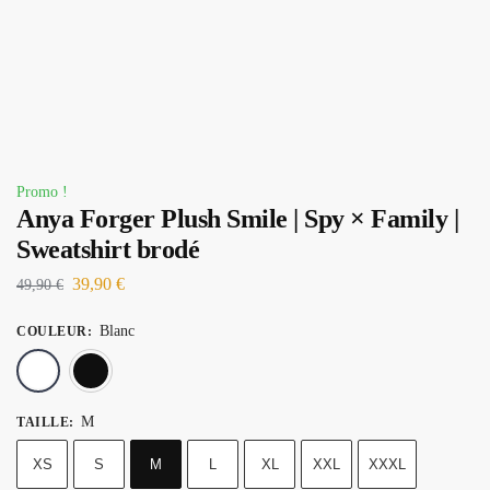
Promo !
Anya Forger Plush Smile | Spy × Family |
Sweatshirt brodé
39,90
€
49,90
€
Blanc
COULEUR
:
Blanc
Noir
M
TAILLE
:
XS
S
M
L
XL
XXL
XXXL