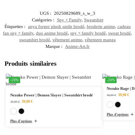
UGS :
20250829689_s_w_3
Catégories :
Spy × Family
,
Sweatshirt
Étiquettes :
anya forger plush smile brodé
,
broderie anime
,
cadeau
fan spy × family
,
duo anime brodé
,
spy × family brodé
,
sweat brodé
,
sweatshirt brodé
,
vêtement anime
,
vêtement manga
Marque :
Anime-Art.fr
Produits similaires
-20%
-20%
Nezuko Rage | D
Nezuko Power | Demon Slayer | Sweatshirt brodé
39,90
€
49,90
€
39,90
€
49,90
€
Blanc
Noir
Plus d'options
Plus d'options