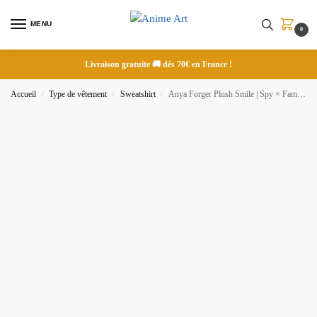
MENU
0
Livraison gratuite 🚚 dès 70€ en France !
Accueil
Type de vêtement
Sweatshirt
Anya Forger Plush Smile | Spy × Family | Sweatshirt brodé
/
/
/